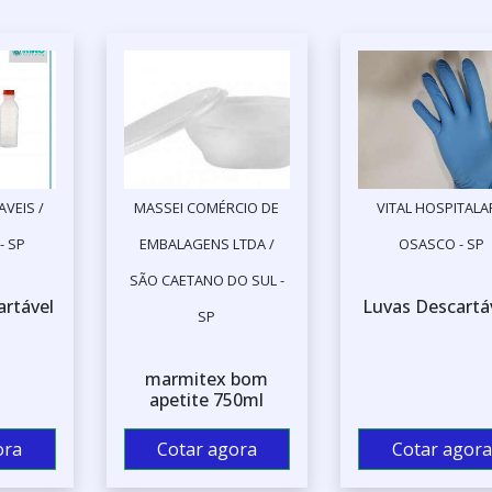
VEIS /
MASSEI COMÉRCIO DE
VITAL HOSPITALA
- SP
EMBALAGENS LTDA /
OSASCO - SP
SÃO CAETANO DO SUL -
artável
Luvas Descartá
SP
marmitex bom
apetite 750ml
ora
Cotar agora
Cotar agora