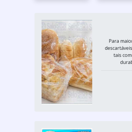
Para maio
descartávei
tais com
durab