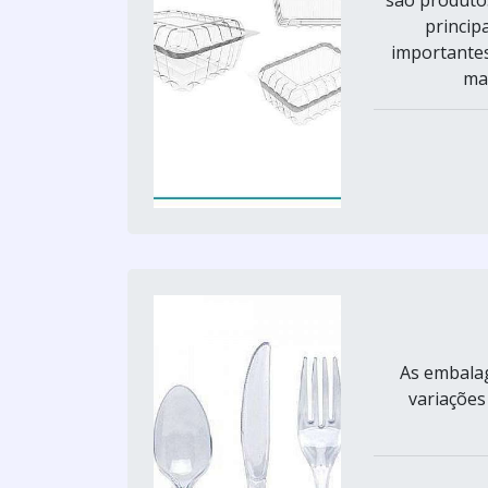
princip
importantes
mai
As embalag
variações