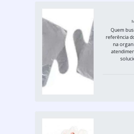
M
Quem busca
referência 
na organi
atendiment
soluc