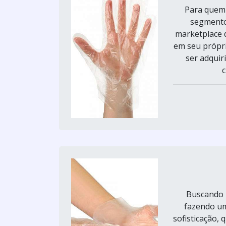
Para quem 
segmento
marketplace 
em seu própr
ser adquir
c
Buscando p
fazendo u
sofisticação