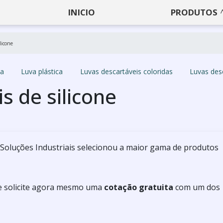
INICIO
PRODUTOS
licone
ha
Luva plástica
Luvas descartáveis coloridas
Luvas desc
s de silicone
 Soluções Industriais selecionou a maior gama de produtos
 e solicite agora mesmo uma
cotação gratuita
com um dos