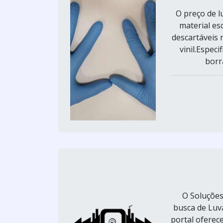
O preço de l
material es
descartáveis n
vinil.Espec
borr
O Soluções
busca de Luva
portal oferec