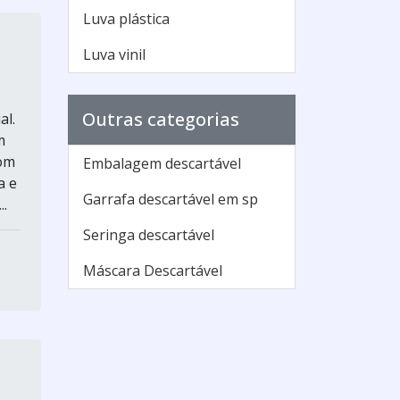
Luva plástica
Luva vinil
Outras categorias
al.
m
com
Embalagem descartável
a e
Garrafa descartável em sp
..
Seringa descartável
Máscara Descartável