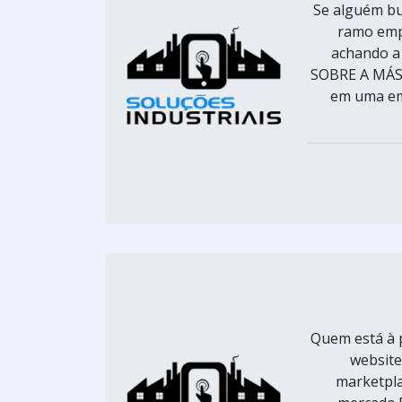
Se alguém bu
ramo emp
achando a
SOBRE A MÁS
em uma emp
Quem está à 
website
marketpla