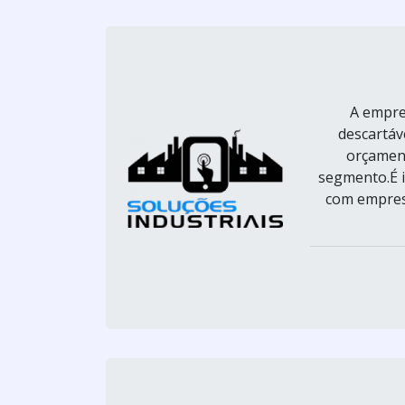
A empre
descartáv
orçament
segmento.É 
com empresa