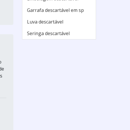
Garrafa descartável em sp
Luva descartável
Seringa descartável
o
de
as