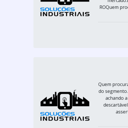
mercado
ROQuem proc
Quem procura
do segmento.
achando a
descartável
asser