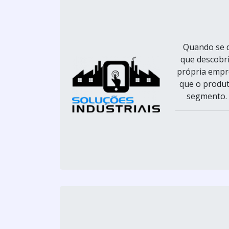
Quando se d
que descobr
própria empre
que o produt
segmento. E